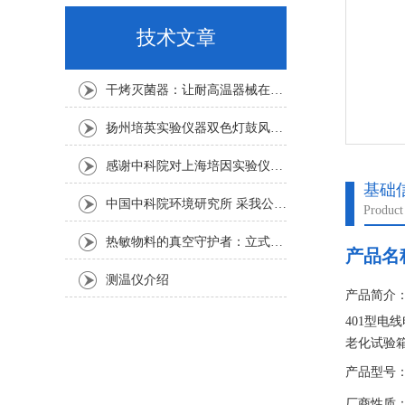
技术文章
干烤灭菌器：让耐高温器械在无水高温中重获无菌新生
扬州培英实验仪器双色灯鼓风干燥箱
感谢中科院对上海培因实验仪器的认可
基础
中国中科院环境研究所 采我公司仪器300L人工气候箱 实验效果获高度评价
Product
热敏物料的真空守护者：立式真空干燥箱选购指南
产品名
测温仪介绍
产品简介
401型电
老化试验
产品型号：D
厂商性质