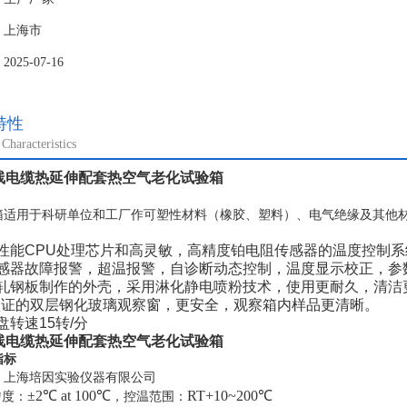
：上海市
25-07-16
特性
Characteristics
电线电缆热延伸配套热空气老化试验箱
：
箱适用于科研单位和工厂作可塑性材料（橡胶、塑料）、电气绝缘及其他
：
高性能CPU处理芯片和高灵敏，高精度铂电阻传感器的温度控制
传感器故障报警，超温报警，自诊断动态控制，温度显示校正，参数
冷轧钢板制作的外壳，采用淋化静电喷粉技术，使用更耐久，清洁
*认证的双层钢化玻璃观察窗，更安全，观察箱内样品更清晰。
盘转速15转/分
电线电缆热延伸配套热空气老化试验箱
指标
：
上海培因
实验仪器有限公司
±2℃ at 100℃
RT+10
~2
0
0℃
匀度：
，
控温范围：