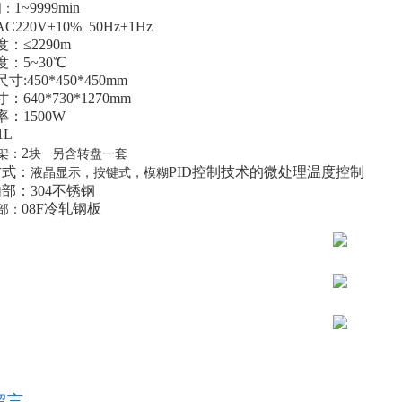
1~9999min
围：
C220V±10% 50Hz±1Hz
度：≤2
29
0m
境温度：5~30℃
尺寸:
450*450*450
mm
寸：
640*730*1270
mm
率：
1
5
0
0W
1
L
2
架：
块
另含转盘一套
方式：
PID控制技术的微处理温度控制
液晶
显示，
按键
式，模糊
内部：304不锈钢
08F冷轧钢板
部：
留言