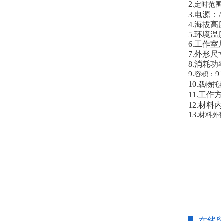
2.
定时范
3
.电源：A
4
.海拔高
5
.环
6
.工作室
7
.外形尺
8
.消耗功
9.
9
容积：
10.
载物托
11
.工作
12
.材料
1
3.
材料外
在线