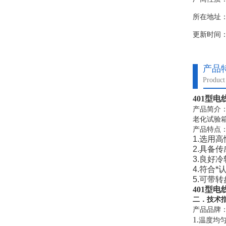
所在地址
更新时间：20
产品
Product 
401型
产品简介
老化试验
产品特点
1.选用
2.具备
3.良好
4.符合
5.可带转
401型
二．
技术
产品品牌
1.
温度均