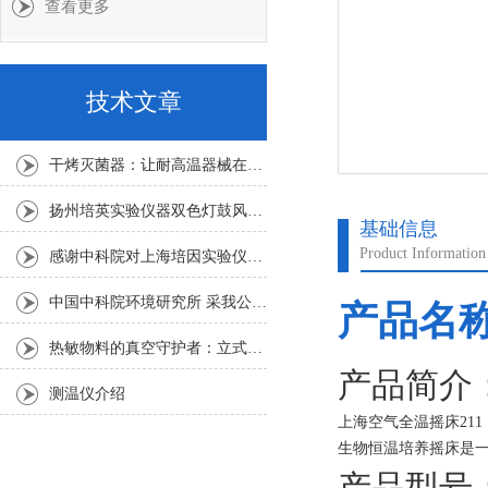
查看更多
技术文章
干烤灭菌器：让耐高温器械在无水高温中重获无菌新生
扬州培英实验仪器双色灯鼓风干燥箱
基础信息
Product Information
感谢中科院对上海培因实验仪器的认可
中国中科院环境研究所 采我公司仪器300L人工气候箱 实验效果获高度评价
产品名
热敏物料的真空守护者：立式真空干燥箱选购指南
产品简介
测温仪介绍
上海空气全温摇床211
生物恒温培养摇床是
产品型号：J