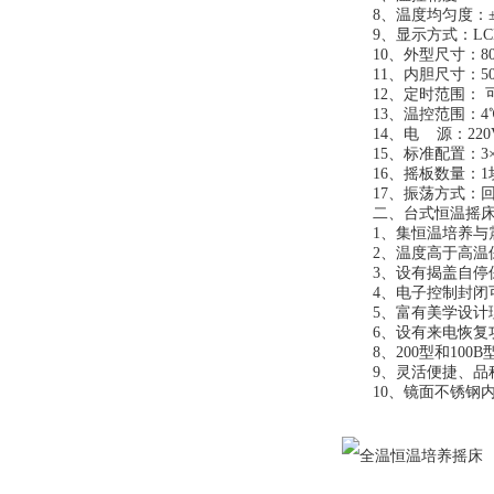
8、温度均匀度：±
9、显示方式：LC
10、外型尺寸：800×
11、内胆尺寸：508*
12、定时范围： 
13、温控范围：4℃
14、电 源：220V
15、标准配置：3×500ml
16、摇板数量：1
17、振荡方式：
二、台式恒温摇床
1、集恒温培养与震
2、温度高于高温保
3、设有揭盖自停
4、电子控制封闭可
5、富有美学设计理
6、设有来电恢复功
8、200型和100
9、灵活便捷、品种
10、镜面不锈钢内