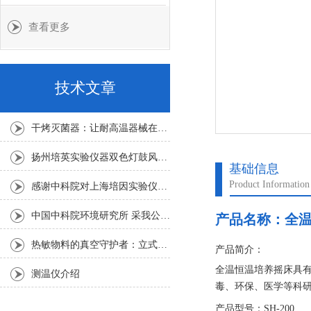
查看更多
技术文章
干烤灭菌器：让耐高温器械在无水高温中重获无菌新生
扬州培英实验仪器双色灯鼓风干燥箱
基础信息
Product Information
感谢中科院对上海培因实验仪器的认可
中国中科院环境研究所 采我公司仪器300L人工气候箱 实验效果获高度评价
产品名称：
全
热敏物料的真空守护者：立式真空干燥箱选购指南
产品简介：
全温恒温培养摇床具
测温仪介绍
毒、环保、医学等科
生化、细胞、菌种等
产品型号：SH-200