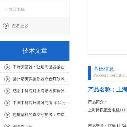
> 异步电机
查看更多
技术文章
干烤灭菌器：让耐高温器械在无水高温中重获无菌新生
基础信息
Product Information
扬州培英实验仪器双色灯鼓风干燥箱
产品名称：
上海
感谢中科院对上海培因实验仪器的认可
产品简介：
中国中科院环境研究所 采我公司仪器300L人工气候箱 实验效果获高度评价
上海博讯配套电机111
热敏物料的真空守护者：立式真空干燥箱选购指南
名称：异步电动机
产品型号：J238-11154
测温仪介绍