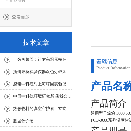
> 异步电机
查看更多
技术文章
干烤灭菌器：让耐高温器械在无水高温中重获无菌新生
基础信息
Product Information
扬州培英实验仪器双色灯鼓风干燥箱
产品名
感谢中科院对上海培因实验仪器的认可
中国中科院环境研究所 采我公司仪器300L人工气候箱 实验效果获高度评价
产品简介
热敏物料的真空守护者：立式真空干燥箱选购指南
通用型干燥箱 3000 3003
FCD-3000系列温
测温仪介绍
下突出优点：
产品型号：