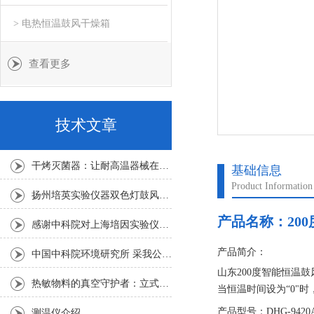
> 电热恒温鼓风干燥箱
查看更多
技术文章
干烤灭菌器：让耐高温器械在无水高温中重获无菌新生
基础信息
Product Information
扬州培英实验仪器双色灯鼓风干燥箱
产品名称：
20
感谢中科院对上海培因实验仪器的认可
产品简介：
中国中科院环境研究所 采我公司仪器300L人工气候箱 实验效果获高度评价
山东200度智能恒温鼓风
热敏物料的真空守护者：立式真空干燥箱选购指南
当恒温时间设为“0"
或温度设定值（参见七
产品型号：DHG-9420
测温仪介绍