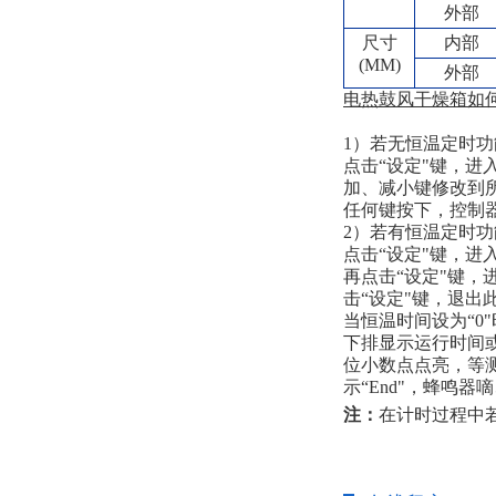
外部
尺寸
内部
(MM)
外部
电热鼓风干燥箱如
1）若无恒温定时功
点击“设定"键，进
加、减小键修改到
任何键按下，控制
2）若有恒温定时功
点击“设定"键，进
再点击“设定"键，
击“设定"键，退出
当恒温时间设为“0
下排显示运行时间或
位小数点点亮，等
示“End"，蜂鸣
注：
在计时过程中