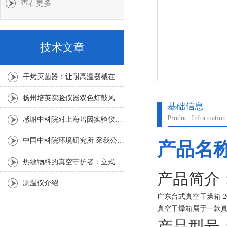
查看更多
技术文章
干烤灭菌器：让耐高温器械在无水高温中重获无菌新生
扬州培英实验仪器双色灯鼓风干燥箱
基础信息
Product Information
感谢中科院对上海培因实验仪器的认可
中国中科院环境研究所 采我公司仪器300L人工气候箱 实验效果获高度评价
产品名
热敏物料的真空守护者：立式真空干燥箱选购指南
产品简介
测温仪介绍
广东台式真空干燥箱 2
真空干燥箱属于一款
首先我们要想打开真
产品型号：D