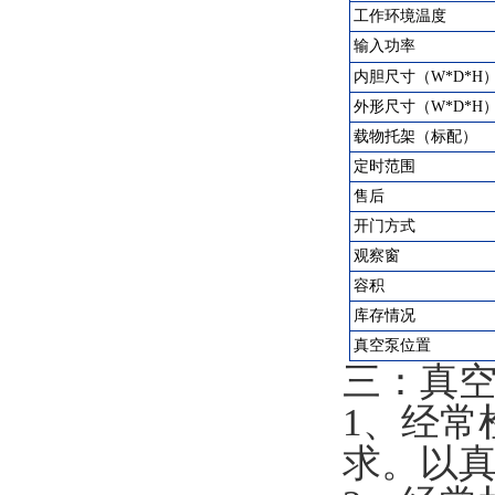
工作环境温度
输入功率
内胆尺寸（W*D*H
外形尺寸（W*D*H
载物托架（标配）
定时范围
售后
开门方式
观察窗
容积
库存情况
真空泵位置
三：真空
1、经常
求。以