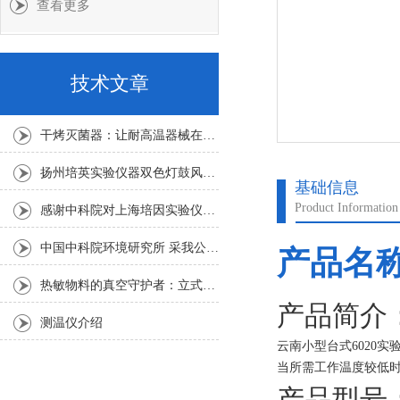
查看更多
技术文章
干烤灭菌器：让耐高温器械在无水高温中重获无菌新生
扬州培英实验仪器双色灯鼓风干燥箱
基础信息
Product Information
感谢中科院对上海培因实验仪器的认可
中国中科院环境研究所 采我公司仪器300L人工气候箱 实验效果获高度评价
产品名
热敏物料的真空守护者：立式真空干燥箱选购指南
产品简介
测温仪介绍
云南小型台式6020实
当所需工作温度较低时
至杜绝温度过冲现象，
产品型号：D