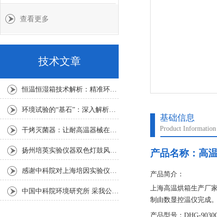
查看更多
技术文章
恒温恒湿箱技术解析：精准环境模拟的核心力量
环境试验的“基石”：深入解析恒温恒湿箱的核心技术与选型策略
基础信息
Product Information
干烤灭菌器：让耐高温器械在无水高温中重获无菌新生
扬州培英实验仪器双色灯鼓风干燥箱
产品名称：
高温
感谢中科院对上海培因实验仪器的认可
产品简介：
上海高温烘箱生产厂
中国中科院环境研究所 采我公司仪器300L人工气候箱 实验效果获高度评价
制由数显控温仪完成
产品型号：DHG-9030