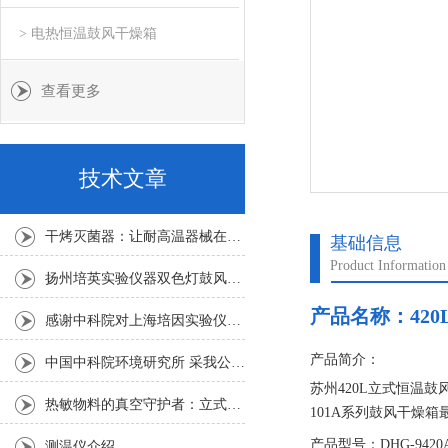
> 电热恒温鼓风干燥箱
查看更多
技术文章
干烤灭菌器：让耐高温器械在无水高温中重获无菌新生
基础信息
Product Information
扬州培英实验仪器双色灯鼓风干燥箱
产品名称：
42
感谢中科院对上海培因实验仪器的认可
产品简介：
中国中科院环境研究所 采我公司仪器300L人工气候箱 实验效果获高度评价
苏州420L立式恒温鼓
热敏物料的真空守护者：立式真空干燥箱选购指南
101A系列鼓风干燥
至最温度止，在此范
产品型号：DHG-9420
测温仪介绍