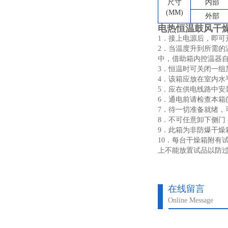
尺寸
内部
(MM)
外部
电热恒温鼓风干
1
．
接上电源后，即可
2
．
当温度升到所需的
中，借助箱内控温器
3
．
恒温时可关闭一组
4
．
该箱应放在室内水
5
．
应在供电线路中安
6
．
通电前请检查本箱
7
．
待一切准备就绪，
8
．
不可任意卸下侧门
9
．
此箱为非防爆干燥
10
．
每台干燥箱附有
上不能放置试品以防
在线留言
Online Message