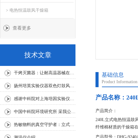
> 电热恒温鼓风干燥箱
查看更多
技术文章
干烤灭菌器：让耐高温器械在无水高温中重获无菌新生
基础信息
Product Information
扬州培英实验仪器双色灯鼓风干燥箱
产品名称：
24
感谢中科院对上海培因实验仪器的认可
产品简介：
中国中科院环境研究所 采我公司仪器300L人工气候箱 实验效果获高度评价
240L立式电热恒温鼓
热敏物料的真空守护者：立式真空干燥箱选购指南
纤维棉材质的干燥箱
低了干燥箱的使用寿
产品型号：DHG-9240
测温仪介绍