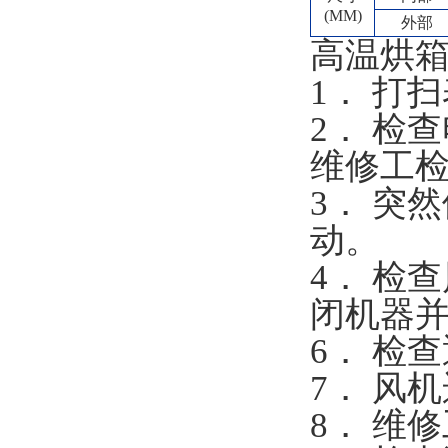
(MM)
外部
高温烘
1． 打
2． 检
维修工
3． 突
动。
4． 检
闭机器
6． 检
7． 风
8． 维