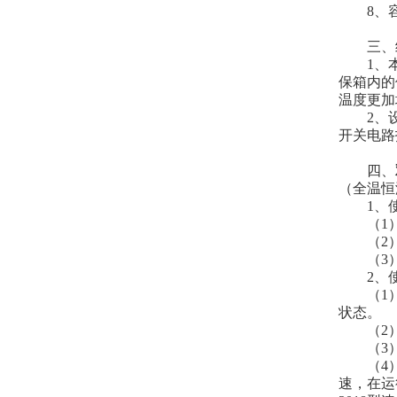
8、容积
三、结
1、本设
保箱内的
温度更加
2、设备
开关电路
四、
（全温恒
1、使
（1）环
（2）无
（3）使
2、使
（1）接
状态。
（2）
（3）
（4）需
速，在运