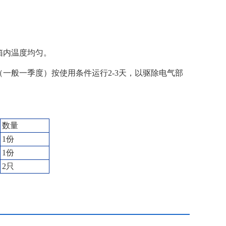
箱内温度均匀。
般一季度）按使用条件运行2-3天，以驱除电气部
数量
1份
1份
2只