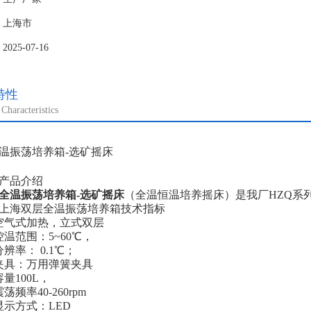
：上海市
25-07-16
特性
Characteristics
品介绍
全温振荡培养箱-选矿摇床
（全温恒温培养摇床）是我厂HZQ系
海双层全温振荡培养箱技术指标
气式加热，立式双层
范围：5~60℃，
率： 0.1℃；
具：万用弹簧夹具
100L，
率40-260rpm
示方式：LED