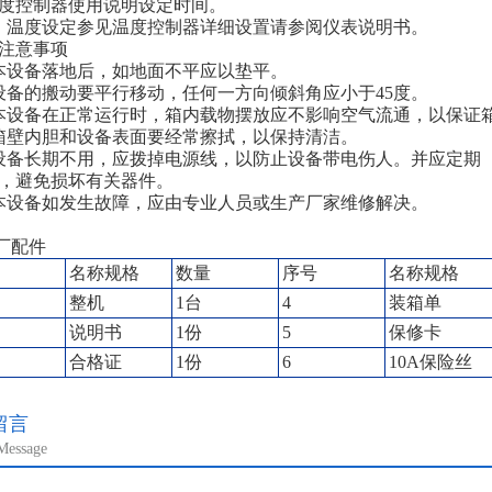
型速度控制器使用说明设定时间。
温度设定参见温度控制器详细设置请参阅仪表说明书。
意事项
设备落地后，如地面不平应以垫平。
的搬动要平行移动，任何一方向倾斜角应小于45度。
设备在正常运行时，箱内载物摆放应不影响空气流通，以保证
壁内胆和设备表面要经常擦拭，以保持清洁。
长期不用，应拨掉电源线，以防止设备带电伤人。并应定期（一
，避免损坏有关器件。
设备如发生故障，应由专业人员或生产厂家维修解决。
厂配件
名称规格
数量
序号
名称规格
整机
1台
4
装箱单
说明书
1份
5
保修卡
合格证
1份
6
10A保险丝
留言
Message