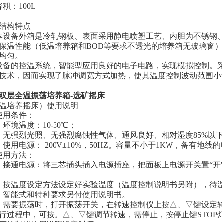
：100L
构特点
备外箱是冷轧钢板、表面采用静电喷塑工艺、内胆为不锈钢、
保温性能（低温培养箱和BOD等要求不透光的培养箱无玻璃窗
均匀。
的控温系统，智能型应用良好的电子电路，实现模拟控制。采用
技术，因而实现了脉冲调宽方式加热，使其温度控制波动范围小
双层全温振荡培养箱-选矿摇床
温培养摇床）使用说明
用条件：
境温度：10-30℃；
强烈光照、无强烈腐蚀性气体、通风良好、相对湿度85%以
用电源： 200V±10%，50HZ。容量不小于1KW，备有地线
用方法：
通电源：将三芯插头插入电源插座，把面板上电源开关置“开
按温度设定方法设定好实验温度（温度控制说明书另附），待温
智能式和特种要求另付使用说明书。
要振荡时，打开振荡开关，在转速控制仪上按△、▽键设定转速
行过程中，可按。△、▽键调节转速，需停止，按停止键STOP灯