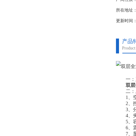
所在地址
更新时间：20
产品
Product 
一：产
双层
二：上
1、空
2、控温
3、分辨
4、夹
5、容量
6、震荡频
7、显