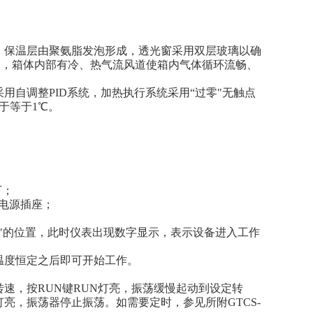
保温层由聚氨脂发泡形成，透光窗采用双层玻璃以确
），箱体内部有冷、热气流风道使箱内气体循环流畅、
自调整PID系统，加热执行系统采用“过零"无触点
于等于1℃。
下；
的电源插座；
"的位置，此时仪表出现数字显示，表示设备进入工作
度恒定之后即可开始工作。
，按RUN键RUN灯亮，振荡缓慢起动到设定转
亮，振荡器停止振荡。如需要定时，参见所附GTCS-