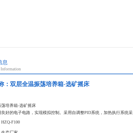
信息
 Information
称：
双层全温振荡培养箱-选矿摇床
：
振荡培养箱-选矿摇床
用良好的电子电路，实现模拟控制。采用自调整PID系统，加热执行系统采
温度控制波动范围小于等于1℃。
ZQ-F100
：生产厂家