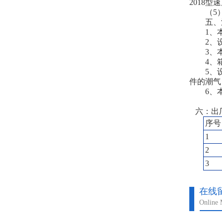
2018
（5）
五、注
1、本
2、设备
3、本
4、箱
5、设备
件的潮气
6、本
六：出
序号
1
2
3
在线
Online 