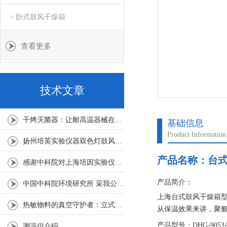
> 卧式鼓风干燥箱
查看更多
技术文章
干烤灭菌器：让耐高温器械在无水高温中重获无菌新生
基础信息
Product Information
扬州培英实验仪器双色灯鼓风干燥箱
产品名称：
台
感谢中科院对上海培因实验仪器的认可
产品简介：
中国中科院环境研究所 采我公司仪器300L人工气候箱 实验效果获高度评价
上海台式鼓风干燥箱
热敏物料的真空守护者：立式真空干燥箱选购指南
从保温效果来讲，聚
高效绝热性能，可有
产品型号：DHG-9053
测温仪介绍