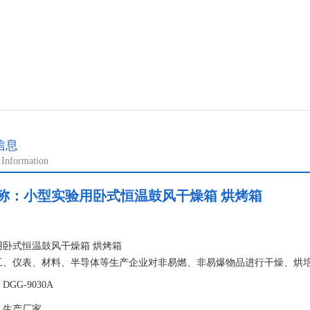
信息
 Information
称：
小型实验用卧式恒温鼓风干燥箱 烘烤箱
：
用卧式恒温鼓风干燥箱 烘烤箱
工、仪表、材料、半导体等生产企业对非易燃、非易爆物品进行干燥、烘
药、食品、化工等单位科研及对非易燃、非易爆物品进行干燥、烘培、消
GG-9030A
于 LED、LCD、石英晶体、电容、电阻等要求高恒温精度和可靠性的产
：生产厂家