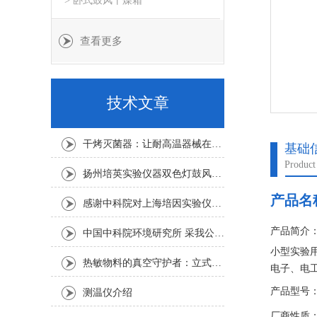
> 卧式鼓风干燥箱
查看更多
技术文章
干烤灭菌器：让耐高温器械在无水高温中重获无菌新生
基础
Product
扬州培英实验仪器双色灯鼓风干燥箱
产品名
感谢中科院对上海培因实验仪器的认可
产品简介
中国中科院环境研究所 采我公司仪器300L人工气候箱 实验效果获高度评价
小型实验
热敏物料的真空守护者：立式真空干燥箱选购指南
电子、电
学校、医
产品型号：D
测温仪介绍
特别适用
厂商性质