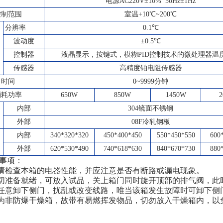
电源
AC220
V±10% 50Hz±1Hz
控制范围
室温+10℃~200℃
分辨率
0.1℃
波动度
±0.5℃
控制器
液晶显示，按键式，模糊PID控制技术的微处理器温
传感器
高精度铂电阻传感器
时间
0~9999分钟
消耗功率
650W
850W
1450W
2
内部
304
镜面不锈钢
外部
08F
冷轧钢板
内部
340*320*320
450*400*450
550*450*550
600
外部
620*530*490
740*618*630
840*670*730
880
事项：
前请检查本箱的电器性能，并应注意是否有断路或漏电现象。
一切准备就绪，可放入试品，关上箱门同时旋开顶部的排气阀，此
可任意卸下侧门，扰乱或改变线路，唯当该箱发生故障时可卸下侧
箱为非防爆干燥箱，故带有易燃挥发物品，切勿放入干燥箱内，以