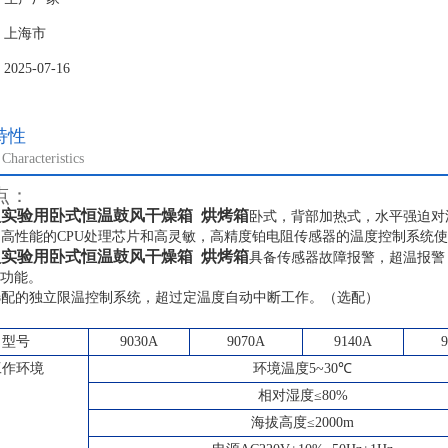
：上海市
25-07-16
特性
Characteristics
点：
型实验用卧式恒温鼓风干燥箱 烘烤箱
卧式
，背部加热式，水平强迫对
用高性能的CPU处理芯片和高灵敏，高精度铂电阻传感器的温度控制系统
型实验用卧式恒温鼓风干燥箱 烘烤箱
具备传感器故障报警，超温报警
功能。
选配的独立限温控制系统，超过定温度自动中断工作。
（选配）
型号
9030A
9070A
9140A
工作环境
环境温度
5~3
0℃
相对湿度≤
80
%
海拔高度≤
2000m