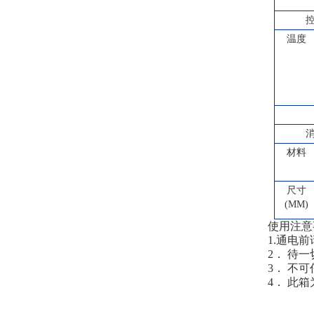
温度
材料
尺寸
(MM)
使用注意
1.通电
2． 待
3． 不
4． 此