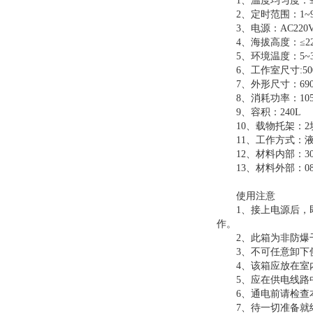
1、温度均匀度：±2℃a
2、定时范围：1~999
3、电源：AC220V±1
4、海拔高度：≤22
5、环境温度：5~3
6、工作室尺寸:500*6
7、外形尺寸：690*7
8、消耗功率：105
9、容积：240L
10、载物托架：2
11、工作方式：液
12、材料内部：30
13、材料外部：08
使用注意
1、接上电源后，即
作。
2、此箱为非防爆干
3、不可任意卸下侧
4、该箱应放在室
5、应在供电线路中
6、通电前请检查本
7、待一切准备就绪