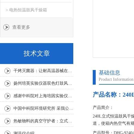
> 电热恒温鼓风干燥箱
查看更多
技术文章
干烤灭菌器：让耐高温器械在无水高温中重获无菌新生
基础信息
Product Information
扬州培英实验仪器双色灯鼓风干燥箱
产品名称：
24
感谢中科院对上海培因实验仪器的认可
产品简介：
中国中科院环境研究所 采我公司仪器300L人工气候箱 实验效果获高度评价
240L立式恒温鼓风
热敏物料的真空守护者：立式真空干燥箱选购指南
道，使箱内热空气有
产品型号：DHG-9240
测温仪介绍