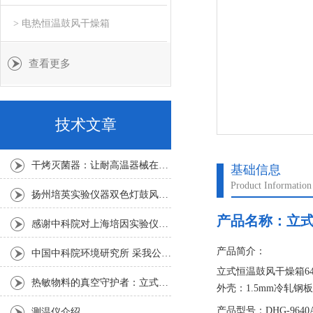
> 电热恒温鼓风干燥箱
查看更多
技术文章
干烤灭菌器：让耐高温器械在无水高温中重获无菌新生
基础信息
Product Information
扬州培英实验仪器双色灯鼓风干燥箱
产品名称：
立式
感谢中科院对上海培因实验仪器的认可
产品简介：
中国中科院环境研究所 采我公司仪器300L人工气候箱 实验效果获高度评价
立式恒温鼓风干燥箱64
热敏物料的真空守护者：立式真空干燥箱选购指南
外壳：1.5mm冷轧
2. 内胆：1.2mm镜
产品型号：DHG-9640
测温仪介绍