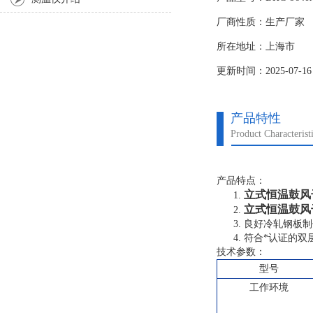
3. 固态继电器：日本
厂商性质：生产厂家
4. 保 温 层：超细
5. 传感器：*PT100
所在地址：上海市
6. 加热方式:镍铬合
更新时间：2025-07-16
产品特性
Product Characterist
产品特点：
立式恒温鼓风干
1.
立式恒温鼓风干
2.
3. 良好冷轧钢
4. 符合*认证
技术参数：
型号
工作环境