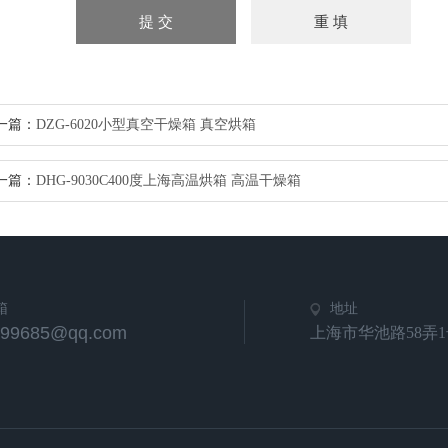
一篇：
DZG-6020小型真空干燥箱 真空烘箱
一篇：
DHG-9030C400度上海高温烘箱 高温干燥箱
箱
地址
799685@qq.com
上海市华池路58弄1