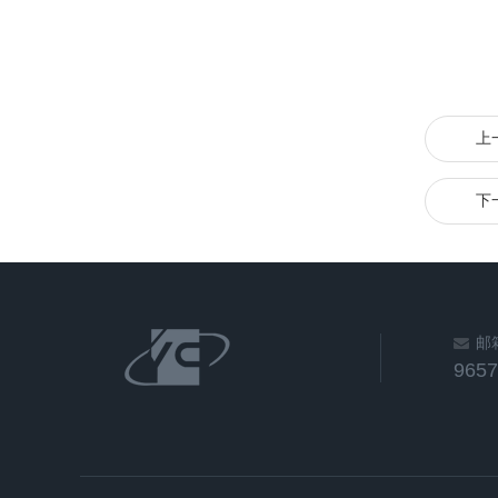
上
下
邮
965