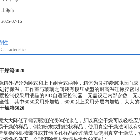
：上海市
25-07-16
特性
Characteristics
燥箱6020
箱外型分为卧式和上下组合式两种，箱体为良好碳钢冲压而成
进行保温，工作室与玻璃之间装有模压成型的耐高温硅橡胶密封
度控制仪采用液晶的PID自适应控制器，无需设定内部参数，
全性。其中6050采用外加热，6090以上采用分层内加热，大大
燥箱6020
环境大大降低了需要驱逐的液体的沸点，所以真空干燥可以轻松应
不易干燥的样品，例如粉末或颗粒状样品，使用真空干燥法可以有
构造复杂的机械部件或其他多孔样品经过清洗后使用真空干燥法，
空或惰性条件下，合理消除氧化物遇热爆炸的可能；