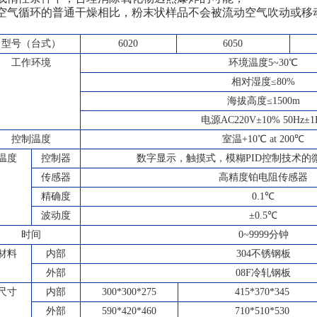
靠空气循环的普通干燥相比，粉末状样品不会被流动空气吹动或移
：
型号（台式）
6020
6050
工作环境
环境温度5~30℃
相对湿度≤80%
海拔高度≤1500m
电源AC220V±10% 50Hz±1
控制温度
室温+10℃ at 200℃
温度
控制器
数字显示，触摸式，模糊PID控制技术的
传感器
高精度铂电阻传感器
精确度
0.1℃
波动度
±0.5℃
时间
0~9999分钟
材料
内部
304不锈钢板
外部
08F冷轧钢板
尺寸
内部
300*300*275
415*370*345
外部
590*420*460
710*510*530