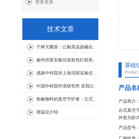
查看更多
技术文章
干烤灭菌器：让耐高温器械在无水高温中重获无菌新生
扬州培英实验仪器双色灯鼓风干燥箱
基础
Product
感谢中科院对上海培因实验仪器的认可
中国中科院环境研究所 采我公司仪器300L人工气候箱 实验效果获高度评价
产品名
热敏物料的真空守护者：立式真空干燥箱选购指南
产品简介
台式真空干
测温仪介绍
外形为卧
环绕室外
产品型号：D
点。
厂商性质