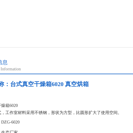
信息
 Information
称：
台式真空干燥箱6020 真空烘箱
：
燥箱6020
式，工作室材料采用不锈钢，形状为方型，比圆形扩大了使用空间。
加热使温度更均匀，避免了有机物品与明火的接触，而产生燃烧，温度设
ZG-6020
：生产厂家