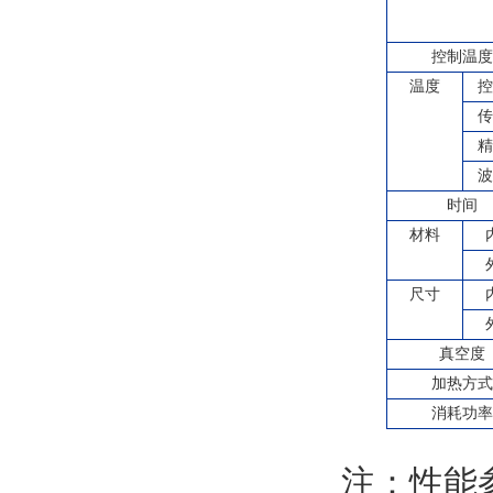
控制温
温度
控
传
精
波
时间
材料
尺寸
真空度
加热方
消耗功
注：性能