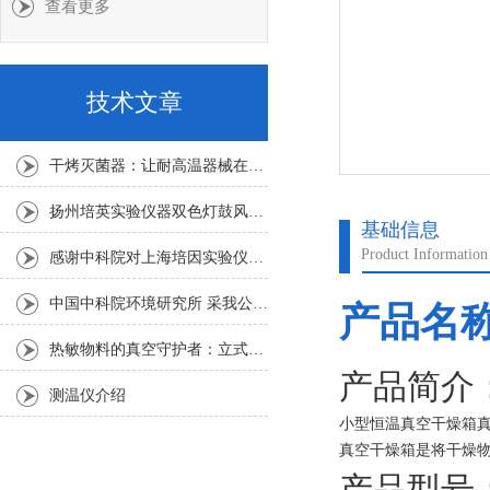
查看更多
技术文章
干烤灭菌器：让耐高温器械在无水高温中重获无菌新生
扬州培英实验仪器双色灯鼓风干燥箱
基础信息
Product Information
感谢中科院对上海培因实验仪器的认可
中国中科院环境研究所 采我公司仪器300L人工气候箱 实验效果获高度评价
产品名
热敏物料的真空守护者：立式真空干燥箱选购指南
产品简介
测温仪介绍
小型恒温真空干燥箱
真空干燥箱是将干燥
沸点，加快干燥的速
产品型号：D