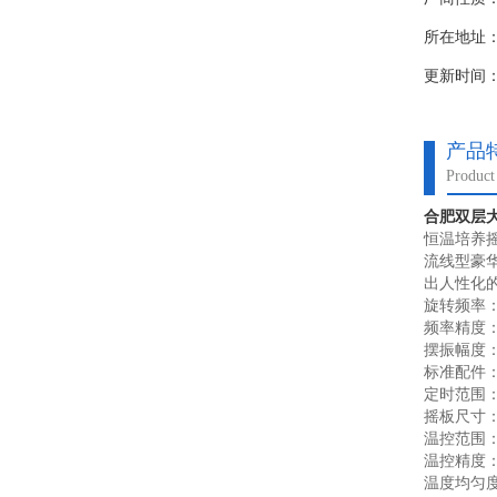
所在地址
更新时间：20
产品
Product 
合肥双层大
恒温培养
流线型豪
出人性化
旋转频率：2
频率精度：±
摆振幅度：
标准配件：5
定时范围
摇板尺寸：7
温控范围：
温控精度：
温度均匀度