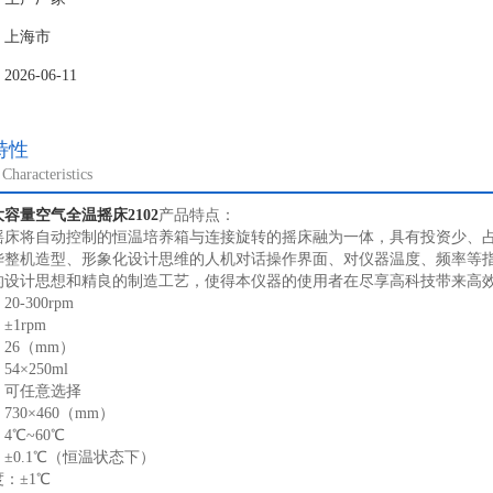
：上海市
26-06-11
特性
Characteristics
容量空气全温摇床2102
产品特点：
摇床将自动控制的恒温培养箱与连接旋转的摇床融为一体，具有投资少、
华整机造型、形象化设计思维的人机对话操作界面、对仪器温度、频率等指
的设计思想和精良的制造工艺，使得本仪器的使用者在尽享高科技带来高
0-300rpm
1rpm
26（mm）
4×250ml
：可任意选择
30×460（mm）
4℃~60℃
±0.1℃（恒温状态下）
：±1℃