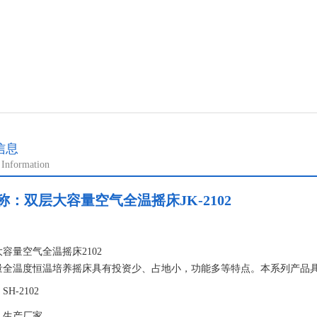
信息
 Information
称：
双层大容量空气全温摇床JK-2102
：
容量空气全温摇床2102
量全温度恒温培养摇床具有投资少、占地小，功能多等特点。本系列产品
对话操作界面、对仪器温度、频率等指标具有高精度控制能力的智能化微
H-2102
：生产厂家