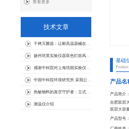
查看更多
技术文章
干烤灭菌器：让耐高温器械在无水高温中重获无菌新生
扬州培英实验仪器双色灯鼓风干燥箱
基础
Product
感谢中科院对上海培因实验仪器的认可
中国中科院环境研究所 采我公司仪器300L人工气候箱 实验效果获高度评价
产品名
热敏物料的真空守护者：立式真空干燥箱选购指南
产品简介
合肥双层大
测温仪介绍
双层大容
维的人机
产品型号：S
厂商性质