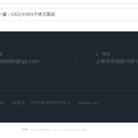
一篇：
GKQ-9140A干烤灭菌器
箱
地址
799685@qq.com
上海市华池路58弄1
d.
备案号：
沪ICP备09099319号-8
sitemap.xml
沪公网安备 31012002006764号