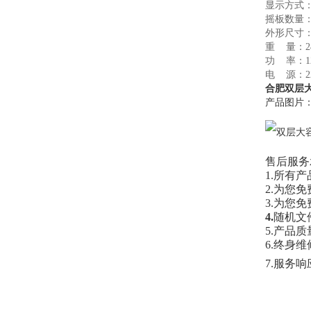
显示方式：
摇板数量：
外形尺寸：8
重 量：24
功 率：12
电 源：22
合肥双层大
产品图片
售后服务
1.所有
2.为您
3.为您
4.
随机文
5.产品
6.终身
7.服务