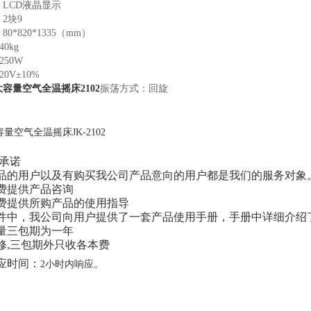
LCD液晶显示
2块9
0*820*1335（mm）
0kg
50W
0V±10%
容量空气全温摇床2102
振荡方式：回旋
：
承诺
产品的用户以及有购买我公司产品意向的用户都是我们的服务对象
免费提供产品咨询
免费提供所购产品的使用指导
件中，我公司向用户提供了一套产品使用手册，手册中详细介绍
质量三包期为一年
维修,三包期外只收各本费
响应时间：
2小时内响应。