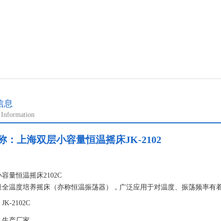
信息
 Information
称：
上海双层小容量恒温摇床JK-2102
：
容量恒温摇床2102C
量全温度培养摇床（亦称恒温振荡器），广泛应用于对温度、振荡频率有
研究等。在医学、生物学、分子学、制药、食品、环保等研究应用领域有
K-2102C
要的应用
：生产厂家