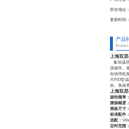
所在地址
更新时间：20
产品
Product 
上海双层
集恒温培
误操作。
自动停机
片PID
命、免保
上海双层
旋转频率
摆振幅度
摇板尺寸
标准配件
选配：
500
定时范围