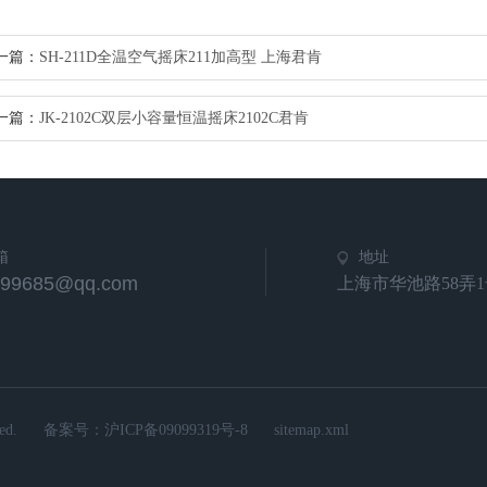
一篇：
SH-211D全温空气摇床211加高型 上海君肯
一篇：
JK-2102C双层小容量恒温摇床2102C君肯
箱
地址
799685@qq.com
上海市华池路58弄1
d.
备案号：
沪ICP备09099319号-8
sitemap.xml