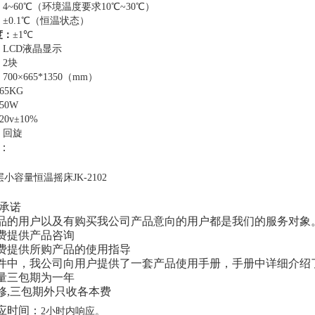
：
4~60℃（环境温度要求10℃~30℃）
：
±0.1℃（恒温状态）
度：
±1℃
：
LCD液晶显示
：
2块
：
700×665*1350（mm）
165KG
950W
20v±10%
：回旋
：
承诺
产品的用户以及有购买我公司产品意向的用户都是我们的服务对象
免费提供产品咨询
免费提供所购产品的使用指导
件中，我公司向用户提供了一套产品使用手册，手册中详细介绍
质量三包期为一年
维修,三包期外只收各本费
响应时间：
2小时内响应。