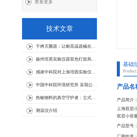
查看更多
技术文章
干烤灭菌器：让耐高温器械在无水高温中重获无菌新生
扬州培英实验仪器双色灯鼓风干燥箱
基础
Product
感谢中科院对上海培因实验仪器的认可
中国中科院环境研究所 采我公司仪器300L人工气候箱 实验效果获高度评价
产品名
热敏物料的真空守护者：立式真空干燥箱选购指南
产品简介
上海双层小
测温仪介绍
双层小容
细胞组织
产品型号：J
广泛而重
厂商性质