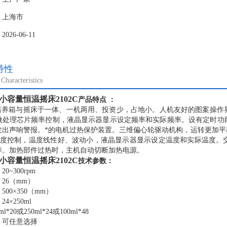
：上海市
26-06-11
特性
Characteristics
小容量恒温摇床2102C
产品特点 ：
养箱与摇床于一体、一机两用、投资少，占地小。人机友好的图案操作
微处理芯片频率控制，液晶显示器显示设定频率和实际频率。设有定时功
发出声响警报。*的电机过热保护装置。三维偏心轮驱动机构，运转更加
型温度控制，温度线性好、波动小，液晶显示器显示设定温度和实际温度
养。加热部件过热时，主机自动切断加热电源。
小容量恒温摇床2102C
技术参数：
：
20~300rpm
：
26（mm）
：
500×350（mm）
：
24×250ml
ml*20或250ml*24或100ml*48
：
可任意选择