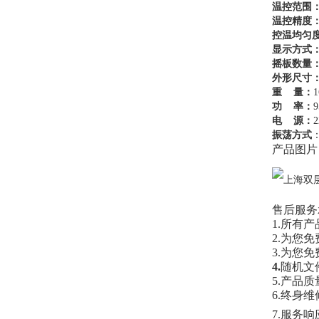
温控范围
温控精度
控温均匀
显示方式
摇板数量
外形尺寸
重 量：
功 率：
电 源：
2
振荡方式
产品图片
售后服务
1.所有
2.为您
3.为您
4.
随机文
5.产品
6.终身
7.服务