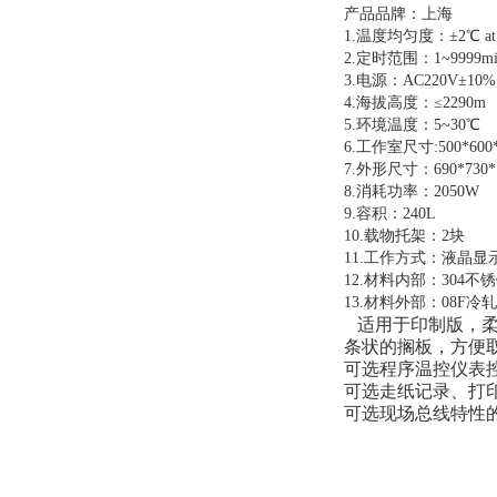
产品品牌：上海
1.温度均匀度：±2℃ at
2.定时范围：1~9999mi
3.电源：AC220V±10% 
4.海拔高度：≤
5.环境温度：
6.工作室尺寸:500*600
7.外形尺寸：690*730*
8.消耗功率：2050W
9.容积：240L
10.载物托架：2块
11.工作方式：液晶
12.材料内部：304不
13.材料外部：08F冷
适用于印制版，柔
条状的搁板，方便
可选程序温控仪表控
可选走纸记录、打
可选现场总线特性的