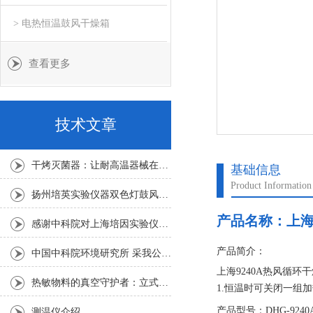
> 电热恒温鼓风干燥箱
查看更多
技术文章
干烤灭菌器：让耐高温器械在无水高温中重获无菌新生
基础信息
Product Information
扬州培英实验仪器双色灯鼓风干燥箱
产品名称：
上海
感谢中科院对上海培因实验仪器的认可
产品简介：
中国中科院环境研究所 采我公司仪器300L人工气候箱 实验效果获高度评价
上海9240A热风循环
热敏物料的真空守护者：立式真空干燥箱选购指南
1.恒温时可关闭一组
2． 该箱应放在室内
产品型号：DHG-9240
测温仪介绍