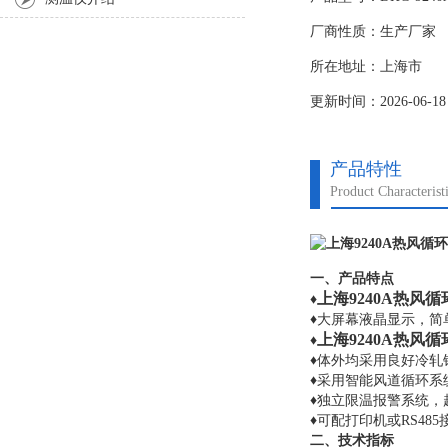
3． 应在供电线路中
厂商性质：生产厂家
4． 通电前请检查本
所在地址：上海市
更新时间：2026-06-18
产品特性
Product Characterist
一、产品特点
上海9240A热风
♦
♦大屏幕液晶显示，简
上海9240A热风
♦
♦体外均采用良好冷
♦采用智能风道循环系
♦独立限温报警系统
♦可配打印机或RS4
二、
技术指标