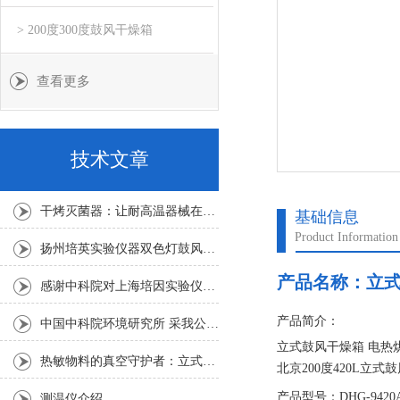
> 200度300度鼓风干燥箱
查看更多
技术文章
干烤灭菌器：让耐高温器械在无水高温中重获无菌新生
基础信息
Product Information
扬州培英实验仪器双色灯鼓风干燥箱
产品名称：
立式
感谢中科院对上海培因实验仪器的认可
产品简介：
中国中科院环境研究所 采我公司仪器300L人工气候箱 实验效果获高度评价
立式鼓风干燥箱 电热
热敏物料的真空守护者：立式真空干燥箱选购指南
北京200度420L
作室底部散热板上不
产品型号：DHG-9420
测温仪介绍