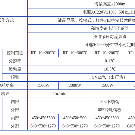
海拔高度≤
2000m
电源
AC220
V±10% 50Hz±1H
工作方式
液晶显示，按键式，模糊PID控制技术的
高精度铂电阻传感器
强迫循环对流风道
可选0~9999分钟或小时定
控制范围
RT+10~200℃
RT+10~300℃
RT+10~200℃
RT+
分辨率
0.1℃
波动度
±0.5℃
报警
SV±5℃（出厂值）
消耗功率
1500W
2000W
1500W
转速
15r/min
内部
304
不锈钢
外部
08F
冷轧钢板
内部
450*450*500
450*450*500
450*450*500
450
外部
640*730*1270
640*730*1270
640*730*1270
640