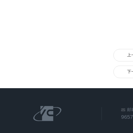
上
下
邮
965