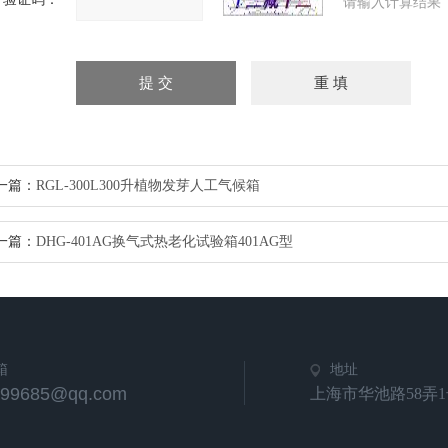
请输入计算结果
一篇：
RGL-300L300升植物发芽人工气候箱
一篇：
DHG-401AG换气式热老化试验箱401AG型
箱
地址
799685@qq.com
上海市华池路58弄1