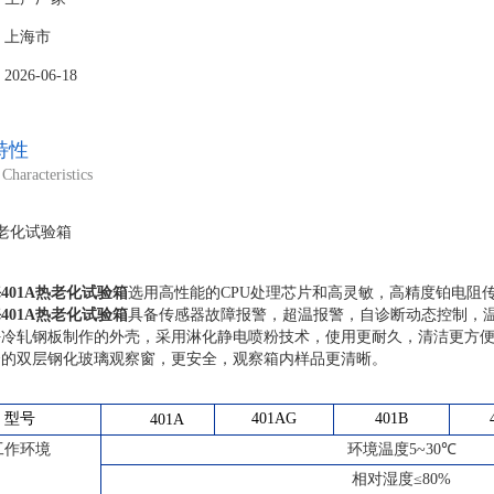
：上海市
26-06-18
特性
Characteristics
：
海
401A热老化试验箱
选用高性能的CPU处理芯片和高灵敏，高精度铂电阻
海
401A热老化试验箱
具备传感器故障报警，超温报警，自诊断动态控制，温
良好冷轧钢板制作的外壳，采用淋化静电喷粉技术，使用更耐久，清洁更方
符合的双层钢化玻璃观察窗，更安全，观察箱内样品更清晰。
：
型号
401AG
401B
401A
工作环境
环境温度
5~3
0℃
相对湿度≤
80
%