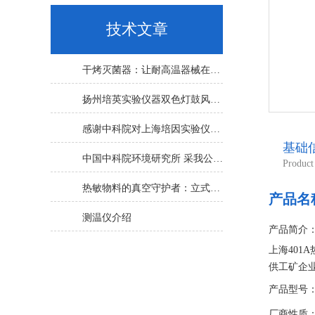
技术文章
干烤灭菌器：让耐高温器械在无水高温中重获无菌新生
扬州培英实验仪器双色灯鼓风干燥箱
感谢中科院对上海培因实验仪器的认可
基础
中国中科院环境研究所 采我公司仪器300L人工气候箱 实验效果获高度评价
Product
热敏物料的真空守护者：立式真空干燥箱选购指南
产品名
测温仪介绍
产品简介
上海401
供工矿企
产品型号：D
厂商性质