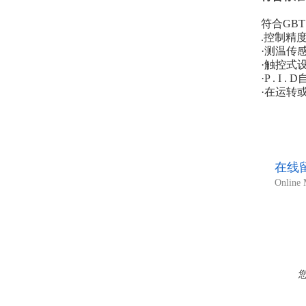
符合GBT 
.控制精度
·测温传感
·触控式
·P . 
·在运转
在线
Online 