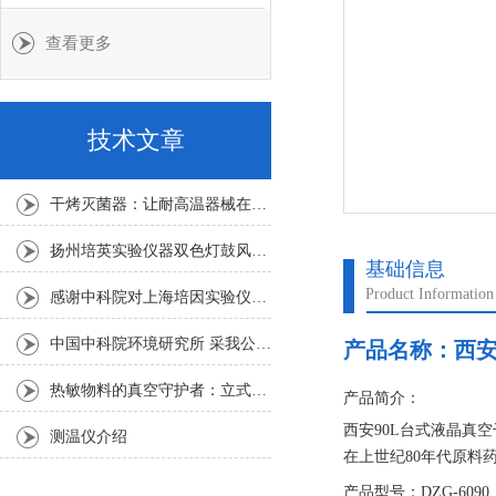
查看更多
技术文章
干烤灭菌器：让耐高温器械在无水高温中重获无菌新生
扬州培英实验仪器双色灯鼓风干燥箱
基础信息
Product Information
感谢中科院对上海培因实验仪器的认可
中国中科院环境研究所 采我公司仪器300L人工气候箱 实验效果获高度评价
产品名称：
西安
热敏物料的真空守护者：立式真空干燥箱选购指南
产品简介：
西安90L台式液晶真空
测温仪介绍
在上世纪80年代原料
药品均一性，干燥后
产品型号：DZG-6090