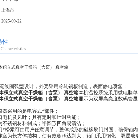
：上海市
25-09-22
特性
Characteristics
：
流线圆弧型设计，外壳采用冷轧钢板制造，表面静电喷塑；
L大体积立式真空干燥箱（含泵） 真空箱
本机温控系统采用微电脑单
L大体积立式真空干燥箱（含泵） 真空箱
显示为双屏高亮度数码管显
感器采用的是电容式*部件；
口电机及风叶；具有定时和计时功能；
为不锈钢材料制成；半圆形四角易清洁；
门*松紧可由用户任意调节，整体成形的硅橡胶门封圈，确保箱
作室为长方体结构，使有效容积达到大，箱门采用钢化、双层玻