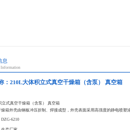
信息
 Information
称：
210L大体积立式真空干燥箱（含泵） 真空箱
：
体积立式真空干燥箱（含泵） 真空箱
干燥箱外壳由钢板冲压折制、焊接成型，外壳表面采用高强度的静电喷塑
，工作室与外壳之间填充保温棉。工作室的内部放有试品搁板，用来放置
ZG-6210
：生产厂家