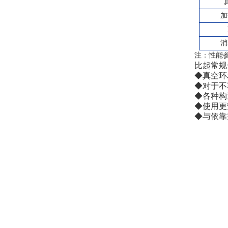
加
消
注：性能
比起常规
◆真空环
◆对于不
◆各种构
◆使用更
◆与依靠