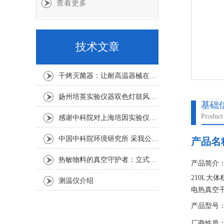
查看更多
技术文章
干烤灭菌器：让耐高温器械在无水高温中重获无菌新生
扬州培英实验仪器双色灯鼓风干燥箱
基础
Product
感谢中科院对上海培因实验仪器的认可
中国中科院环境研究所 采我公司仪器300L人工气候箱 实验效果获高度评价
产品名
热敏物料的真空守护者：立式真空干燥箱选购指南
产品简介
210L大
测温仪介绍
电热真空
焊接而成
产品型号：D
厂商性质