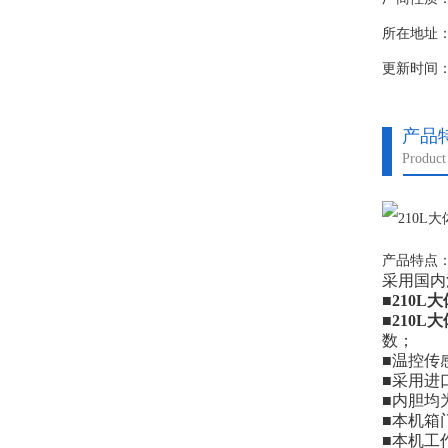
所在地址
更新时间：20
产品
Product 
产品特点
采用国内
■
210
■
210
数；
■温控传
■采用进
■内胆均
■本机箱
■本机工