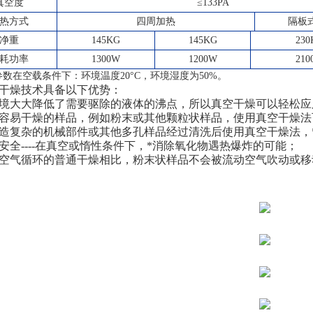
真空度
≤133PA
热方式
四周加热
隔板
净重
145KG
145KG
230
耗功率
1300W
1200W
210
参数在空载条件下：环境温度20
°
C，环境湿度为50%。
干燥技术具备以下优势：
境大大降低了需要驱除的液体的沸点，所以真空干燥可以轻松应
容易干燥的样品，例如粉末或其他颗粒状样品，使用真空干燥法
造复杂的机械部件或其他多孔样品经过清洗后使用真空干燥法，
安全----在真空或惰性条件下，*消除氧化物遇热爆炸的可能；
空气循环的普通干燥相比，粉末状样品不会被流动空气吹动或移