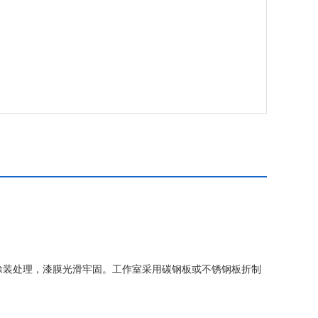
涂装处理，漆膜光滑牢固。工作室采用碳钢板或不锈钢板折制
各种试验物品，工作室外壁的四周装有云母加热器。