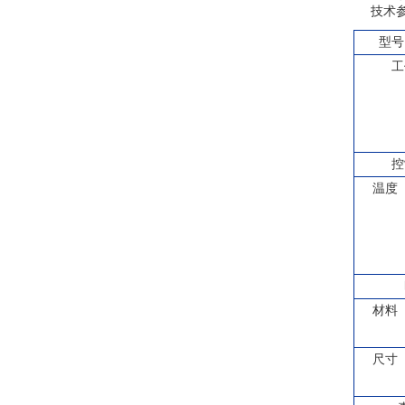
技术
型号
工
控
温度
材料
尺寸