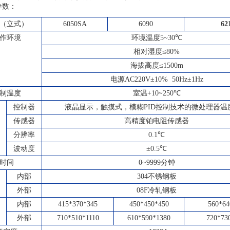
参数：
（立式）
6050SA
6090
62
作环境
环境温度
5~3
0℃
相对湿度≤
80
%
海拔高度≤
1500m
电源
AC220
V±10% 50Hz±1Hz
制温度
室温
+10~250
℃
控制器
液晶显示，触摸式，模糊
PID
控制技术的微处理器温
传感器
高精度铂电阻传感器
分辨率
0.1℃
波动度
±0.5℃
时间
0~9999分钟
内部
304
不锈钢板
外部
08F
冷轧钢板
内部
415*370*345
450*450*450
560*64
外部
710*510*1110
610*590*1380
720*73