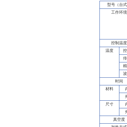
型号（台
工作环
控制温
温度
控
传
精
波
时间
材料
尺寸
真空度