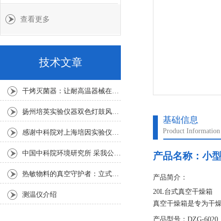
查看更多
技术文章
干烤灭菌器：让耐高温器械在无水高温中重获无菌新生
扬州培英实验仪器双色灯鼓风干燥箱
基础信息
Product Information
感谢中科院对上海培因实验仪器的认可
中国中科院环境研究所 采我公司仪器300L人工气候箱 实验效果获高度评价
产品名称：
小
热敏物料的真空守护者：立式真空干燥箱选购指南
产品简介：
20L台式真空干燥箱
测温仪介绍
真空干燥箱是专为干
些成分复杂的物品也
产品型号：DZG-6020