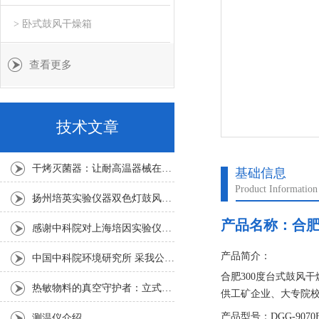
> 卧式鼓风干燥箱
查看更多
技术文章
干烤灭菌器：让耐高温器械在无水高温中重获无菌新生
基础信息
Product Information
扬州培英实验仪器双色灯鼓风干燥箱
产品名称：
合肥
感谢中科院对上海培因实验仪器的认可
产品简介：
中国中科院环境研究所 采我公司仪器300L人工气候箱 实验效果获高度评价
合肥300度台式鼓风干
热敏物料的真空守护者：立式真空干燥箱选购指南
供工矿企业、大专院
用，具体用途：玻璃
产品型号：DGG-9070
测温仪介绍